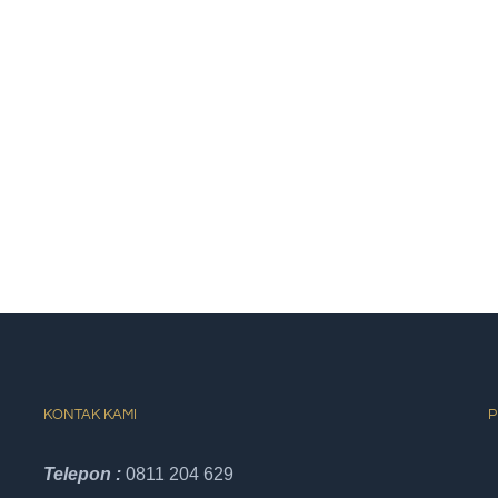
KONTAK KAMI
P
Telepon :
0811 204 629