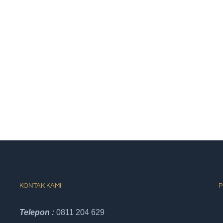
KONTAK KAMI
P
Telepon :
0811 204 629